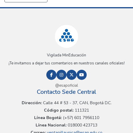
Vigilada MinEducación
¡Te invitamos a dejar tus comentarios en nuestros canales oficiales!
@esapoficial
Contacto Sede Central
Dirección:
Calle 44 # 53 - 37, CAN, Bogotá D.C.
Código postal:
111321
Línea Bogotá:
(+57) 601 7956110
Línea Nacional:
018000 423713
Correo:
ventanillaunica@esap.edu.co