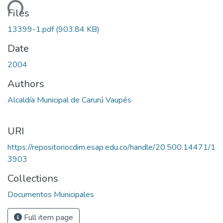
ding...
Files
13399-1.pdf
(903.84 KB)
Date
2004
Authors
Alcaldía Municipal de Carurú Vaupés
URI
https://repositoriocdim.esap.edu.co/handle/20.500.14471/1
3903
Collections
Documentos Municipales
Full item page