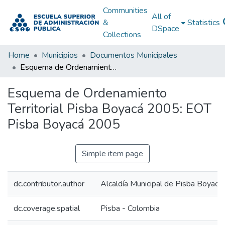
Communities
All of
&
Statistics
DSpace
Collections
Home
Municipios
Documentos Municipales
Esquema de Ordenamiento Territorial Pisba Boyacá 2005: EOT Pisba Boyacá 2005
Esquema de Ordenamiento
Territorial Pisba Boyacá 2005: EOT
Pisba Boyacá 2005
Simple item page
dc.contributor.author
Alcaldía Municipal de Pisba Boyacá
dc.coverage.spatial
Pisba - Colombia