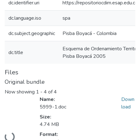
dc.identifier.uri
https://repositoriocdim.esap.edu.
dc.language.iso
spa
dc.subject.geographic
Pisba Boyacá - Colombia
Esquema de Ordenamiento Territor
dc.title
Pisba Boyacá 2005
Files
Original bundle
Now showing
1 - 4 of 4
Name:
Down
5999-1.doc
load
Size:
4.74 MB
Format:
Loading...