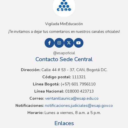
Vigilada MinEducación
¡Te invitamos a dejar tus comentarios en nuestros canales oficiales!
@esapoficial
Contacto Sede Central
Dirección:
Calle 44 # 53 - 37, CAN, Bogotá D.C.
Código postal:
111321
Línea Bogotá:
(+57) 601 7956110
Línea Nacional:
018000 423713
Correo:
ventanillaunica@esap.edu.co
Notificaciones:
notificaciones.judiciales@esap.gov.co
Horario:
Lunes a viernes, 8 a.m. a 5 p.m.
Enlaces