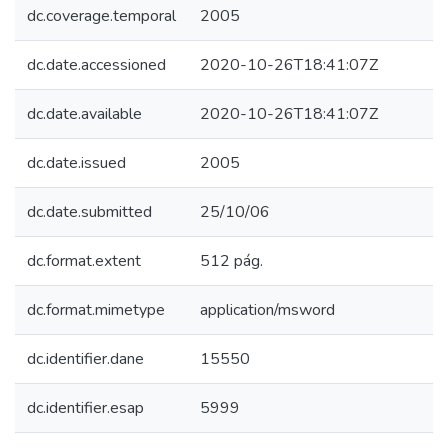
dc.coverage.temporal
2005
dc.date.accessioned
2020-10-26T18:41:07Z
dc.date.available
2020-10-26T18:41:07Z
dc.date.issued
2005
dc.date.submitted
25/10/06
dc.format.extent
512 pág.
dc.format.mimetype
application/msword
dc.identifier.dane
15550
dc.identifier.esap
5999