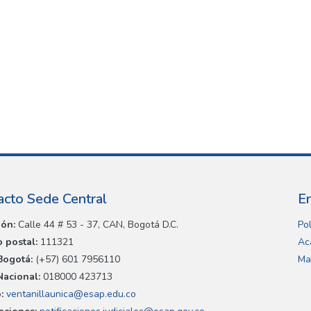
acto Sede Central
E
ión:
Calle 44 # 53 - 37, CAN, Bogotá D.C.
Pol
 postal:
111321
Ac
Bogotá:
(+57) 601 7956110
Ma
Nacional:
018000 423713
:
ventanillaunica@esap.edu.co