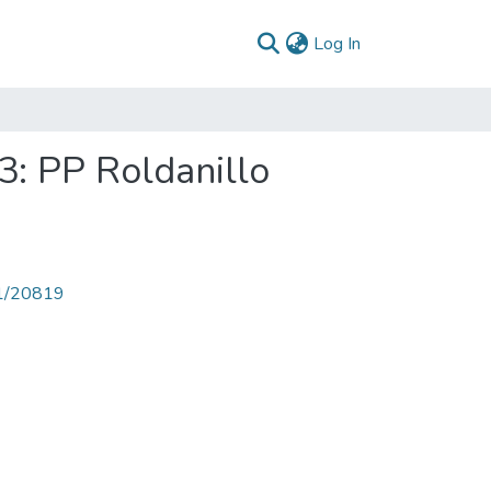
(current)
Log In
3: PP Roldanillo
71/20819