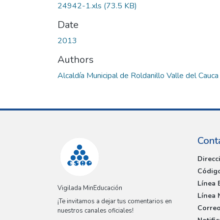
24942-1.xls
(73.5 KB)
Date
2013
Authors
Alcaldía Municipal de Roldanillo Valle del Cauca
Cont
Direcc
Código
Línea 
Vigilada MinEducación
Línea 
¡Te invitamos a dejar tus comentarios en
Correo
nuestros canales oficiales!