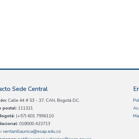
acto Sede Central
E
ión:
Calle 44 # 53 - 37, CAN, Bogotá D.C.
Pol
 postal:
111321
Ac
Bogotá:
(+57) 601 7956110
Ma
Nacional:
018000 423713
:
ventanillaunica@esap.edu.co