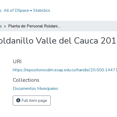
s
All of DSpace
Statistics
s
Planta de Personal Roldanillo Valle del Cauca 2013: PP Roldanillo Valle del Cauca 2013
oldanillo Valle del Cauca 201
URI
https://repositoriocdim.esap.edu.co/handle/20.500.144
Collections
Documentos Municipales
Full item page