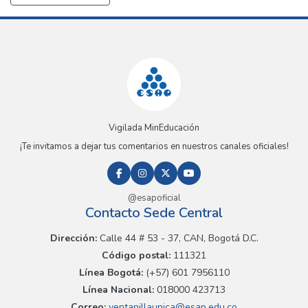
Vigilada MinEducación
¡Te invitamos a dejar tus comentarios en nuestros canales oficiales!
@esapoficial
Contacto Sede Central
Dirección:
Calle 44 # 53 - 37, CAN, Bogotá D.C.
Código postal:
111321
Línea Bogotá:
(+57) 601 7956110
Línea Nacional:
018000 423713
Correo:
ventanillaunica@esap.edu.co