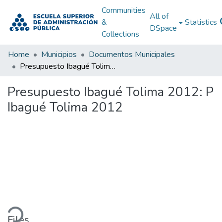
Communities
All of
&
Statistics
DSpace
Collections
Home
Municipios
Documentos Municipales
Presupuesto Ibagué Tolima 2012: P Ibagué Tolima 2012
Presupuesto Ibagué Tolima 2012: P
Ibagué Tolima 2012
ding...
Files