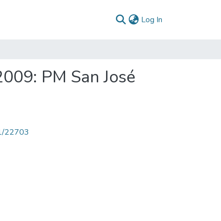
(current)
Log In
2009: PM San José
71/22703