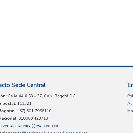
ó
acto Sede Central
E
ión:
Calle 44 # 53 - 37, CAN, Bogotá D.C.
Pol
 postal:
111321
Ac
Bogotá:
(+57) 601 7956110
Ma
Nacional:
018000 423713
:
ventanillaunica@esap.edu.co