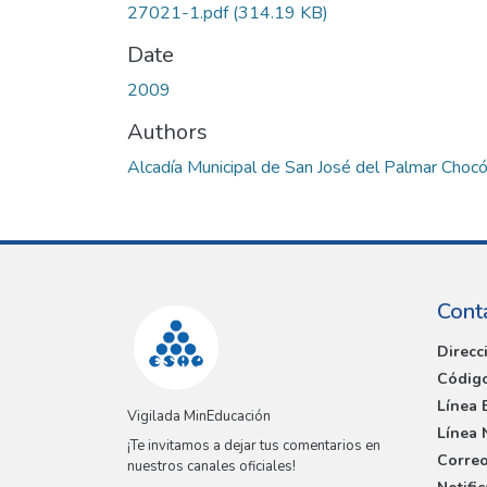
27021-1.pdf
(314.19 KB)
Date
2009
Authors
Alcadía Municipal de San José del Palmar Choc
Cont
Direcc
Código
Línea 
Vigilada MinEducación
Línea 
¡Te invitamos a dejar tus comentarios en
Correo
nuestros canales oficiales!