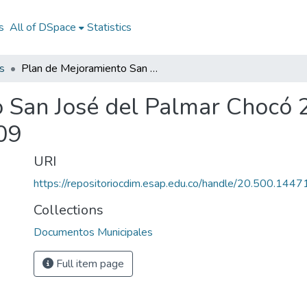
s
All of DSpace
Statistics
s
Plan de Mejoramiento San José del Palmar Chocó 2009: PM San José del Palmar Chocó 2009
 San José del Palmar Chocó 
09
URI
https://repositoriocdim.esap.edu.co/handle/20.500.144
Collections
Documentos Municipales
Full item page