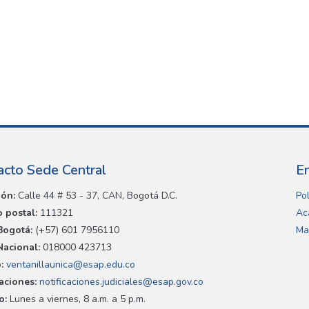
acto Sede Central
E
ión:
Calle 44 # 53 - 37, CAN, Bogotá D.C.
Pol
 postal:
111321
Ac
Bogotá:
(+57) 601 7956110
Ma
Nacional:
018000 423713
:
ventanillaunica@esap.edu.co
caciones:
notificaciones.judiciales@esap.gov.co
o:
Lunes a viernes, 8 a.m. a 5 p.m.