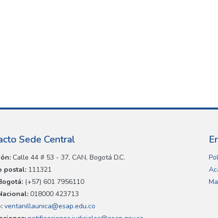
acto Sede Central
E
ión:
Calle 44 # 53 - 37, CAN, Bogotá D.C.
Pol
 postal:
111321
Ac
Bogotá:
(+57) 601 7956110
Ma
Nacional:
018000 423713
:
ventanillaunica@esap.edu.co