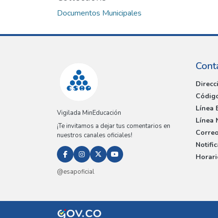
Loading...
Documentos Municipales
Cont
Direcc
Código
Línea 
Vigilada MinEducación
Línea 
¡Te invitamos a dejar tus comentarios en
Correo
nuestros canales oficiales!
Notifi
Horari
@esapoficial