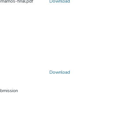
rnamos-final.pdf
Download
Download
ubmission