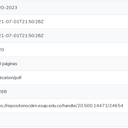
20-2023
21-07-01T21:50:28Z
21-07-01T21:50:28Z
20
 páginas
lication/pdf
268
ps://repositoriocdim.esap.edu.co/handle/20.500.14471/24654