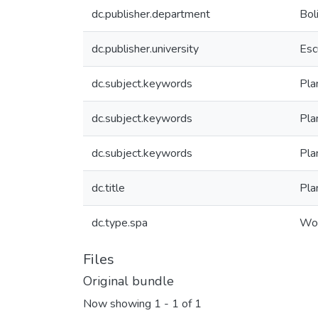
dc.publisher.department
Bol
dc.publisher.university
Esc
dc.subject.keywords
Pla
dc.subject.keywords
Pla
dc.subject.keywords
Pla
dc.title
Pla
dc.type.spa
Wor
Files
Original bundle
Now showing
1 - 1 of 1