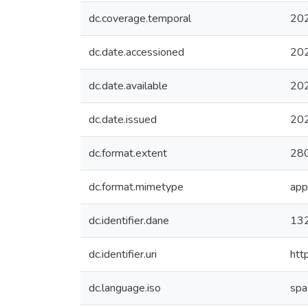
dc.coverage.temporal
20
dc.date.accessioned
20
dc.date.available
20
dc.date.issued
20
dc.format.extent
280
dc.format.mimetype
app
dc.identifier.dane
13
dc.identifier.uri
htt
dc.language.iso
spa