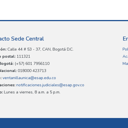
acto Sede Central
E
ión:
Calle 44 # 53 - 37, CAN, Bogotá D.C.
Pol
 postal:
111321
Ac
Bogotá:
(+57) 601 7956110
Ma
Nacional:
018000 423713
:
ventanillaunica@esap.edu.co
caciones:
notificaciones.judiciales@esap.gov.co
o:
Lunes a viernes, 8 a.m. a 5 p.m.