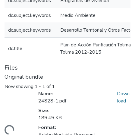
dc.subject.keywords
Programas de Vivienda
dc.subject.keywords
Medio Ambiente
dc.subject.keywords
Desarrollo Territorial y Otros Facto
Plan de Acción Purificación Tolima
dc.title
Tolima 2012-2015
Files
Original bundle
Now showing
1 - 1 of 1
Name:
Down
24828-1.pdf
load
Size:
189.49 KB
Format:
ading...
Adobe Portable Document