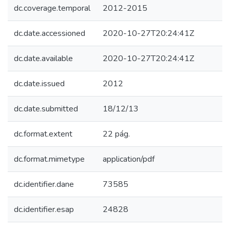
dc.coverage.temporal
2012-2015
dc.date.accessioned
2020-10-27T20:24:41Z
dc.date.available
2020-10-27T20:24:41Z
dc.date.issued
2012
dc.date.submitted
18/12/13
dc.format.extent
22 pág.
dc.format.mimetype
application/pdf
dc.identifier.dane
73585
dc.identifier.esap
24828