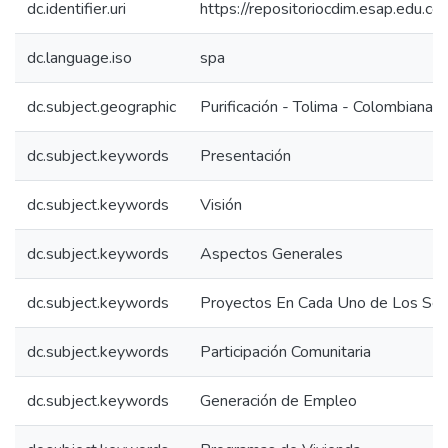
dc.identifier.uri
https://repositoriocdim.esap.edu.
dc.language.iso
spa
dc.subject.geographic
Purificación - Tolima - Colombiana
dc.subject.keywords
Presentación
dc.subject.keywords
Visión
dc.subject.keywords
Aspectos Generales
dc.subject.keywords
Proyectos En Cada Uno de Los Sec
dc.subject.keywords
Participación Comunitaria
dc.subject.keywords
Generación de Empleo