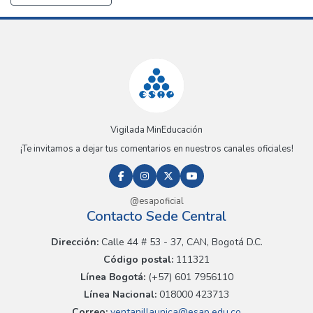
Vigilada MinEducación
¡Te invitamos a dejar tus comentarios en nuestros canales oficiales!
@esapoficial
Contacto Sede Central
Dirección:
Calle 44 # 53 - 37, CAN, Bogotá D.C.
Código postal:
111321
Línea Bogotá:
(+57) 601 7956110
Línea Nacional:
018000 423713
Correo:
ventanillaunica@esap.edu.co