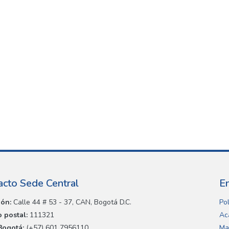
acto Sede Central
E
ión:
Calle 44 # 53 - 37, CAN, Bogotá D.C.
Pol
 postal:
111321
Ac
Bogotá:
(+57) 601 7956110
Ma