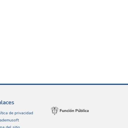
nlaces
ítica de privacidad
ademusoft
pa del sitio