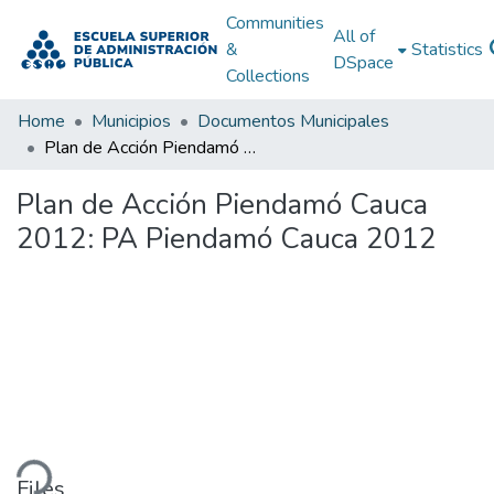
Communities
All of
&
Statistics
DSpace
Collections
Home
Municipios
Documentos Municipales
Plan de Acción Piendamó Cauca 2012: PA Piendamó Cauca 2012
Plan de Acción Piendamó Cauca
2012: PA Piendamó Cauca 2012
ding...
Files