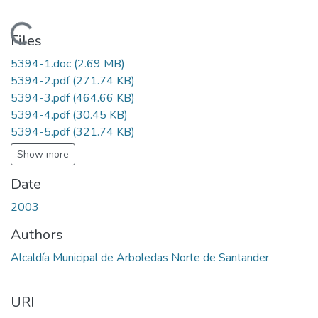
Loading...
Files
5394-1.doc
(2.69 MB)
5394-2.pdf
(271.74 KB)
5394-3.pdf
(464.66 KB)
5394-4.pdf
(30.45 KB)
5394-5.pdf
(321.74 KB)
Show more
Date
2003
Authors
Alcaldía Municipal de Arboledas Norte de Santander
URI