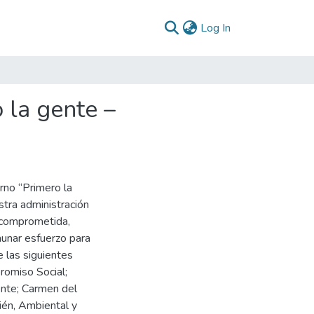
(current)
Log In
 la gente –
rno “Primero la
tra administración
, comprometida,
aunar esfuerzo para
 las siguientes
romiso Social;
ente; Carmen del
ién, Ambiental y