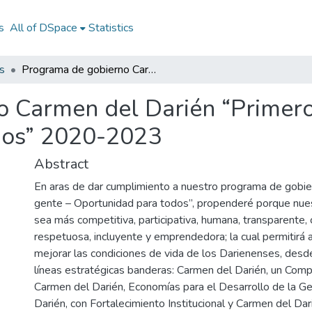
s
All of DSpace
Statistics
s
Programa de gobierno Carmen del Darién “Primero la gente – Oportunidad para todos” 2020-2023
 Carmen del Darién “Primero
dos” 2020-2023
Abstract
En aras de dar cumplimiento a nuestro programa de gobie
gente – Oportunidad para todos”, propenderé porque nues
sea más competitiva, participativa, humana, transparente
respetuosa, incluyente y emprendedora; la cual permitirá 
mejorar las condiciones de vida de los Darienenses, desde
líneas estratégicas banderas: Carmen del Darién, un Comp
Carmen del Darién, Economías para el Desarrollo de la G
Darién, con Fortalecimiento Institucional y Carmen del Dar