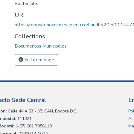
Sostenible.
URI
https://repositoriocdim.esap.edu.co/handle/20.500.144
Collections
Documentos Municipales
Full item page
acto Sede Central
E
ión:
Calle 44 # 53 - 37, CAN, Bogotá D.C.
Pol
 postal:
111321
Ac
Bogotá:
(+57) 601 7956110
Ma
Nacional:
018000 423713