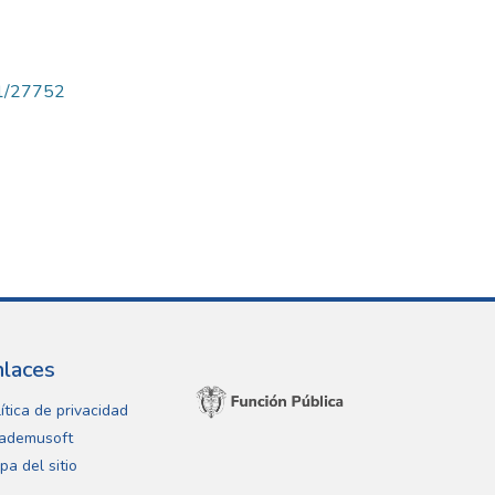
71/27752
nlaces
ítica de privacidad
ademusoft
pa del sitio