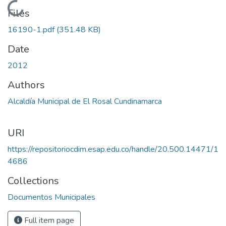
Loading...
Files
16190-1.pdf
(351.48 KB)
Date
2012
Authors
Alcaldía Municipal de El Rosal Cundinamarca
URI
https://repositoriocdim.esap.edu.co/handle/20.500.14471/1
4686
Collections
Documentos Municipales
Full item page