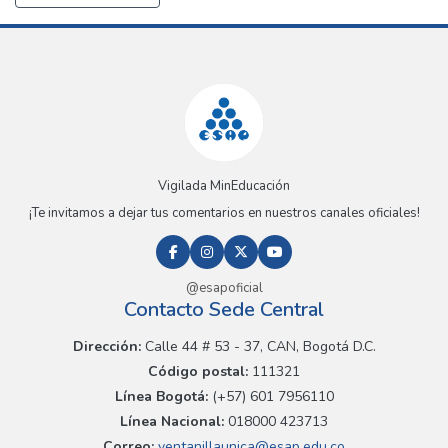
Vigilada MinEducación
¡Te invitamos a dejar tus comentarios en nuestros canales oficiales!
@esapoficial
Contacto Sede Central
Dirección:
Calle 44 # 53 - 37, CAN, Bogotá D.C.
Código postal:
111321
Línea Bogotá:
(+57) 601 7956110
Línea Nacional:
018000 423713
Correo:
ventanillaunica@esap.edu.co