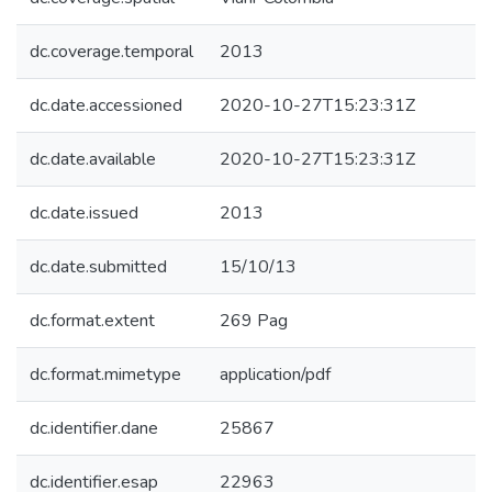
dc.coverage.temporal
2013
dc.date.accessioned
2020-10-27T15:23:31Z
dc.date.available
2020-10-27T15:23:31Z
dc.date.issued
2013
dc.date.submitted
15/10/13
dc.format.extent
269 Pag
dc.format.mimetype
application/pdf
dc.identifier.dane
25867
dc.identifier.esap
22963