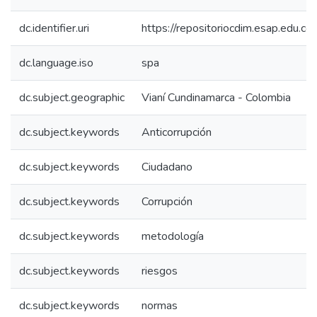
dc.identifier.uri
https://repositoriocdim.esap.edu.
dc.language.iso
spa
dc.subject.geographic
Vianí Cundinamarca - Colombia
dc.subject.keywords
Anticorrupción
dc.subject.keywords
Ciudadano
dc.subject.keywords
Corrupción
dc.subject.keywords
metodología
dc.subject.keywords
riesgos
dc.subject.keywords
normas