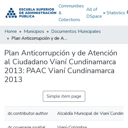
Communities
All of
&
Statistics
DSpace
Collections
Home
Municipios
Documentos Municipales
Plan Anticorrupción y de Atención al Ciudadano Vianí Cundinamarca 2013: PAAC Vianí Cundinamarca 2013
Plan Anticorrupción y de Atención
al Ciudadano Vianí Cundinamarca
2013: PAAC Vianí Cundinamarca
2013
Simple item page
dc.contributor.author
Alcaldía Municipal de Vianí Cundina
dc.coverage.spatial
Vianí-Colombia