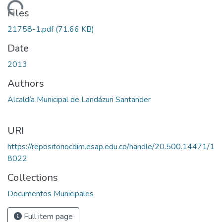
Loading...
Files
21758-1.pdf
(71.66 KB)
Date
2013
Authors
Alcaldía Municipal de Landázuri Santander
URI
https://repositoriocdim.esap.edu.co/handle/20.500.14471/1
8022
Collections
Documentos Municipales
Full item page