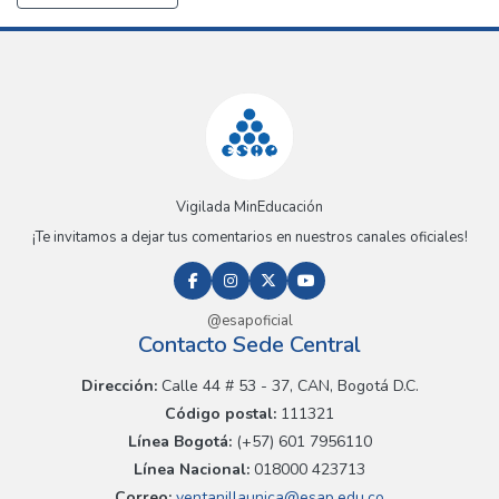
Vigilada MinEducación
¡Te invitamos a dejar tus comentarios en nuestros canales oficiales!
@esapoficial
Contacto Sede Central
Dirección:
Calle 44 # 53 - 37, CAN, Bogotá D.C.
Código postal:
111321
Línea Bogotá:
(+57) 601 7956110
Línea Nacional:
018000 423713
Correo:
ventanillaunica@esap.edu.co