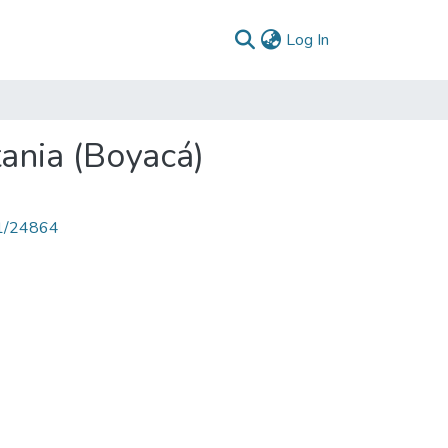
(current)
Log In
ania (Boyacá)
71/24864