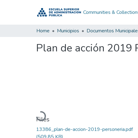
Communities & Collection
Home
Municipios
Documentos Municipale
Plan de acción 2019 
Loading...
Files
13386_plan-de-accion-2019-personeria.pdf
(509.85 KB)