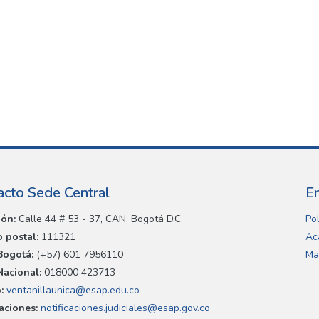
acto Sede Central
E
ión:
Calle 44 # 53 - 37, CAN, Bogotá D.C.
Pol
 postal:
111321
Ac
Bogotá:
(+57) 601 7956110
Ma
Nacional:
018000 423713
:
ventanillaunica@esap.edu.co
caciones:
notificaciones.judiciales@esap.gov.co