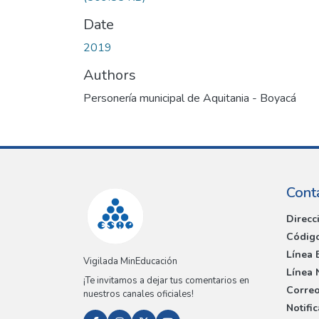
Date
2019
Authors
Personería municipal de Aquitania - Boyacá
Cont
Direcc
Código
Línea 
Vigilada MinEducación
Línea 
¡Te invitamos a dejar tus comentarios en
Correo
nuestros canales oficiales!
Notifi