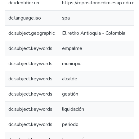
dc.identifier.uri
https://repositoriocdim.esap.edu.
dc.language.iso
spa
dc.subject.geographic
El retiro Antioquia - Colombia
dc.subject.keywords
empalme
dc.subject.keywords
municipio
dc.subject.keywords
alcalde
dc.subject.keywords
gestión
dc.subject.keywords
liquidación
dc.subject.keywords
periodo