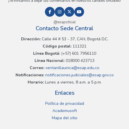
¡Te invitamos a dejar tus comentarios en nuestros canales oficiales!
@esapoficial
Contacto Sede Central
Dirección:
Calle 44 # 53 - 37, CAN, Bogotá D.C.
Código postal:
111321
Línea Bogotá:
(+57) 601 7956110
Línea Nacional:
018000 423713
Correo:
ventanillaunica@esap.edu.co
Notificaciones:
notificaciones.judiciales@esap.gov.co
Horario:
Lunes a viernes, 8 a.m. a 5 p.m.
Enlaces
Política de privacidad
Academusoft
Mapa del sitio