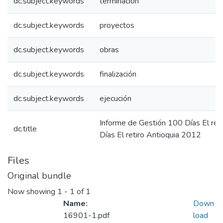
dc.subject.keywords
terminación
dc.subject.keywords
proyectos
dc.subject.keywords
obras
dc.subject.keywords
finalización
dc.subject.keywords
ejecución
Informe de Gestión 100 Días El ret
dc.title
Días El retiro Antioquia 2012
Files
Original bundle
Now showing
1 - 1 of 1
Name:
Down
16901-1.pdf
load