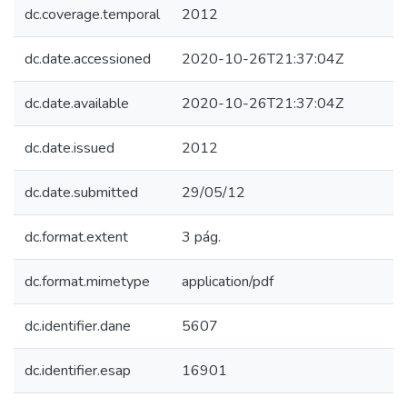
dc.coverage.temporal
2012
dc.date.accessioned
2020-10-26T21:37:04Z
dc.date.available
2020-10-26T21:37:04Z
dc.date.issued
2012
dc.date.submitted
29/05/12
dc.format.extent
3 pág.
dc.format.mimetype
application/pdf
dc.identifier.dane
5607
dc.identifier.esap
16901