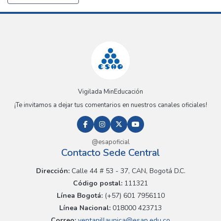
Vigilada MinEducación
¡Te invitamos a dejar tus comentarios en nuestros canales oficiales!
@esapoficial
Contacto Sede Central
Dirección:
Calle 44 # 53 - 37, CAN, Bogotá D.C.
Código postal:
111321
Línea Bogotá:
(+57) 601 7956110
Línea Nacional:
018000 423713
Correo:
ventanillaunica@esap.edu.co