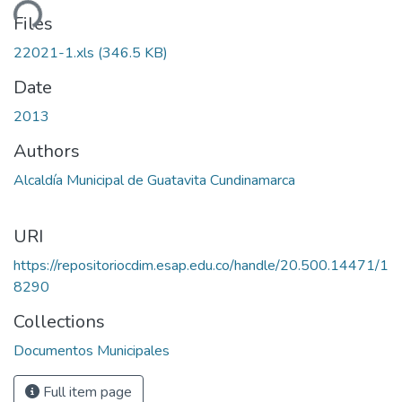
ding...
Files
22021-1.xls
(346.5 KB)
Date
2013
Authors
Alcaldía Municipal de Guatavita Cundinamarca
URI
https://repositoriocdim.esap.edu.co/handle/20.500.14471/1
8290
Collections
Documentos Municipales
Full item page