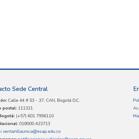
acto Sede Central
E
ión:
Calle 44 # 53 - 37, CAN, Bogotá D.C.
Pol
 postal:
111321
Ac
Bogotá:
(+57) 601 7956110
Ma
Nacional:
018000 423713
:
ventanillaunica@esap.edu.co