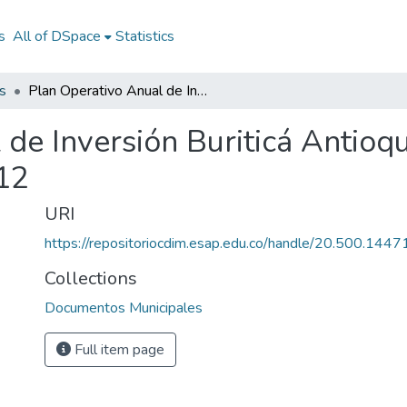
s
All of DSpace
Statistics
s
Plan Operativo Anual de Inversión Buriticá Antioquia 2012: POAI Buriticá Antioquia 2012
 de Inversión Buriticá Antioq
012
URI
https://repositoriocdim.esap.edu.co/handle/20.500.144
Collections
Documentos Municipales
Full item page