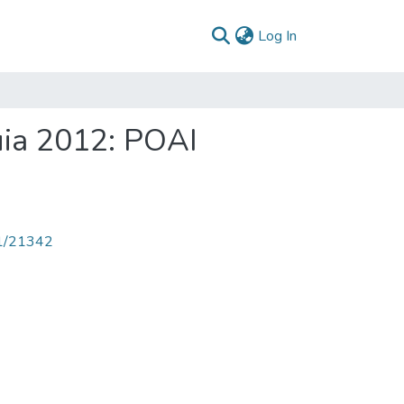
(current)
Log In
uia 2012: POAI
71/21342