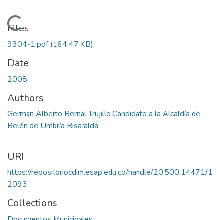
Loading...
Files
9304-1.pdf
(164.47 KB)
Date
2008
Authors
German Alberto Bernal Trujillo Candidato a la Alcaldía de
Belén de Umbría Risaralda
URI
https://repositoriocdim.esap.edu.co/handle/20.500.14471/1
2093
Collections
Documentos Municipales