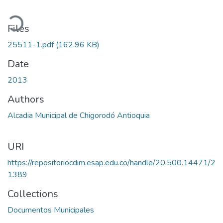
ading...
Files
25511-1.pdf
(162.96 KB)
Date
2013
Authors
Alcadia Municipal de Chigorodó Antioquia
URI
https://repositoriocdim.esap.edu.co/handle/20.500.14471/2
1389
Collections
Documentos Municipales