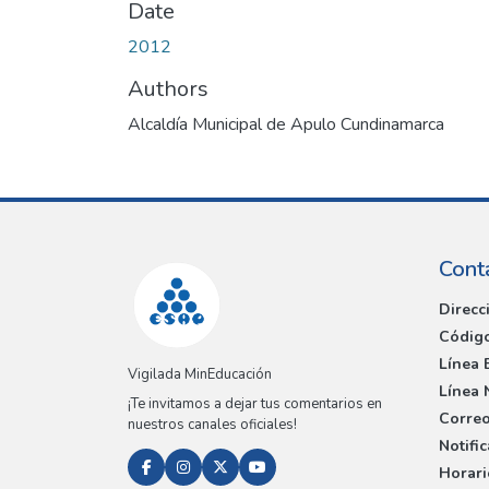
Date
2012
Authors
Alcaldía Municipal de Apulo Cundinamarca
Cont
Direcc
Código
Línea 
Vigilada MinEducación
Línea 
¡Te invitamos a dejar tus comentarios en
Correo
nuestros canales oficiales!
Notifi
Horari