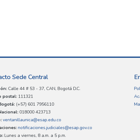
acto Sede Central
E
ión:
Calle 44 # 53 - 37, CAN, Bogotá D.C.
Pol
 postal:
111321
Ac
Bogotá:
(+57) 601 7956110
Ma
Nacional:
018000 423713
:
ventanillaunica@esap.edu.co
caciones:
notificaciones.judiciales@esap.gov.co
o:
Lunes a viernes, 8 a.m. a 5 p.m.