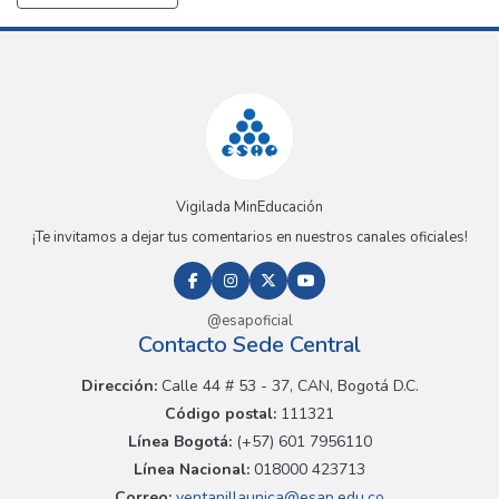
Vigilada MinEducación
¡Te invitamos a dejar tus comentarios en nuestros canales oficiales!
@esapoficial
Contacto Sede Central
Dirección:
Calle 44 # 53 - 37, CAN, Bogotá D.C.
Código postal:
111321
Línea Bogotá:
(+57) 601 7956110
Línea Nacional:
018000 423713
Correo:
ventanillaunica@esap.edu.co