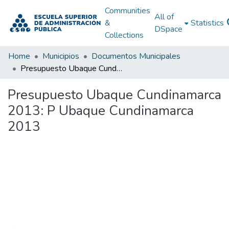
Communities
All of
&
Statistics
DSpace
Collections
Home
Municipios
Documentos Municipales
Presupuesto Ubaque Cundinamarca 2013: P Ubaque Cundinamarca 2013
Presupuesto Ubaque Cundinamarca
2013: P Ubaque Cundinamarca
2013
Loading...