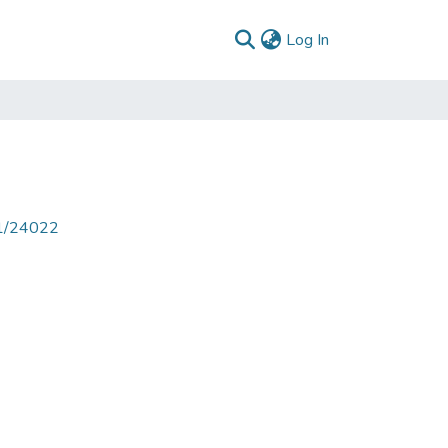
(current)
Log In
71/24022