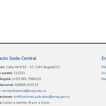
acto Sede Central
E
ión:
Calle 44 # 53 - 37, CAN, Bogotá D.C.
Pol
 postal:
111321
Ac
Bogotá:
(+57) 601 7956110
Ma
Nacional:
018000 423713
:
ventanillaunica@esap.edu.co
caciones:
notificaciones.judiciales@esap.gov.co
o:
Lunes a viernes, 8 a.m. a 5 p.m.