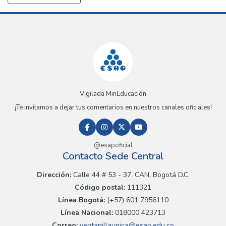
Vigilada MinEducación
¡Te invitamos a dejar tus comentarios en nuestros canales oficiales!
@esapoficial
Contacto Sede Central
Dirección:
Calle 44 # 53 - 37, CAN, Bogotá D.C.
Código postal:
111321
Línea Bogotá:
(+57) 601 7956110
Línea Nacional:
018000 423713
Correo:
ventanillaunica@esap.edu.co