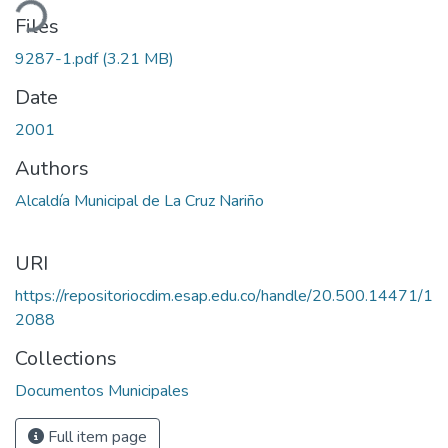
ding...
Files
9287-1.pdf
(3.21 MB)
Date
2001
Authors
Alcaldía Municipal de La Cruz Nariño
URI
https://repositoriocdim.esap.edu.co/handle/20.500.14471/1
2088
Collections
Documentos Municipales
Full item page