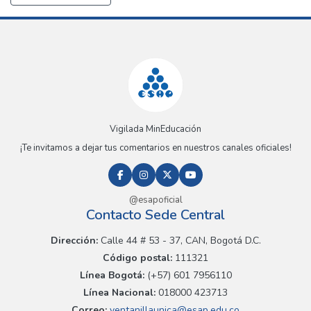
Vigilada MinEducación
¡Te invitamos a dejar tus comentarios en nuestros canales oficiales!
@esapoficial
Contacto Sede Central
Dirección:
Calle 44 # 53 - 37, CAN, Bogotá D.C.
Código postal:
111321
Línea Bogotá:
(+57) 601 7956110
Línea Nacional:
018000 423713
Correo:
ventanillaunica@esap.edu.co