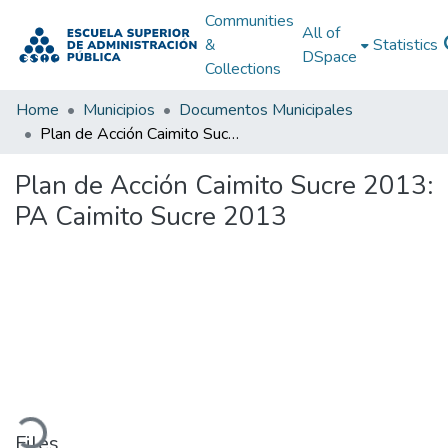
Communities
All of
&
Statistics
DSpace
Collections
Home
Municipios
Documentos Municipales
Plan de Acción Caimito Sucre 2013: PA Caimito Sucre 2013
Plan de Acción Caimito Sucre 2013:
PA Caimito Sucre 2013
ading...
Files