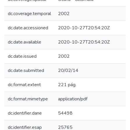
dc.coverage.temporal
2002
dc.date.accessioned
2020-10-27T20:54:20Z
dc.date.available
2020-10-27T20:54:20Z
dc.date.issued
2002
dc.date.submitted
20/02/14
dc.format.extent
221 pág.
dc.format.mimetype
application/pdf
dc.identifier.dane
54498
dc.identifier.esap
25765