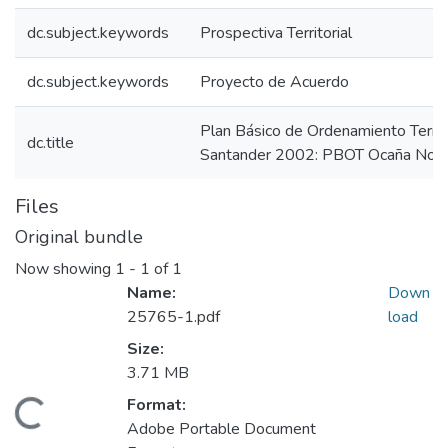
dc.subject.keywords
Prospectiva Territorial
dc.subject.keywords
Proyecto de Acuerdo
Plan Básico de Ordenamiento Territ
dc.title
Santander 2002: PBOT Ocaña Nort
Files
Original bundle
Now showing
1 - 1 of 1
Name:
Down
25765-1.pdf
load
Size:
3.71 MB
Format:
Loading...
Adobe Portable Document