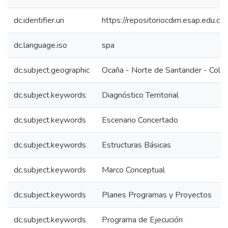
dc.identifier.uri
https://repositoriocdim.esap.edu.
dc.language.iso
spa
dc.subject.geographic
Ocaña - Norte de Santander - Colo
dc.subject.keywords
Diagnóstico Territorial
dc.subject.keywords
Escenario Concertado
dc.subject.keywords
Estructuras Básicas
dc.subject.keywords
Marco Conceptual
dc.subject.keywords
Planes Programas y Proyectos
dc.subject.keywords
Programa de Ejecución