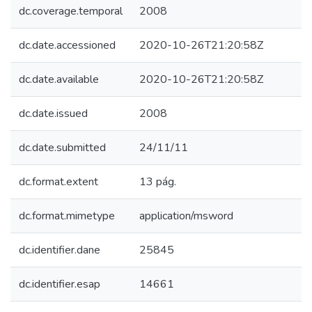
dc.coverage.temporal
2008
dc.date.accessioned
2020-10-26T21:20:58Z
dc.date.available
2020-10-26T21:20:58Z
dc.date.issued
2008
dc.date.submitted
24/11/11
dc.format.extent
13 pág.
dc.format.mimetype
application/msword
dc.identifier.dane
25845
dc.identifier.esap
14661