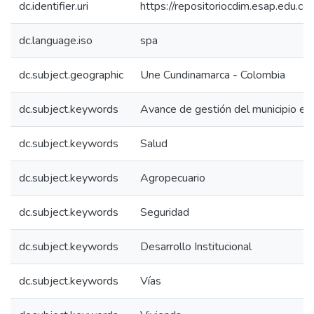
dc.identifier.uri
https://repositoriocdim.esap.edu.
dc.language.iso
spa
dc.subject.geographic
Une Cundinamarca - Colombia
dc.subject.keywords
Avance de gestión del municipio en
dc.subject.keywords
Salud
dc.subject.keywords
Agropecuario
dc.subject.keywords
Seguridad
dc.subject.keywords
Desarrollo Institucional
dc.subject.keywords
Vías