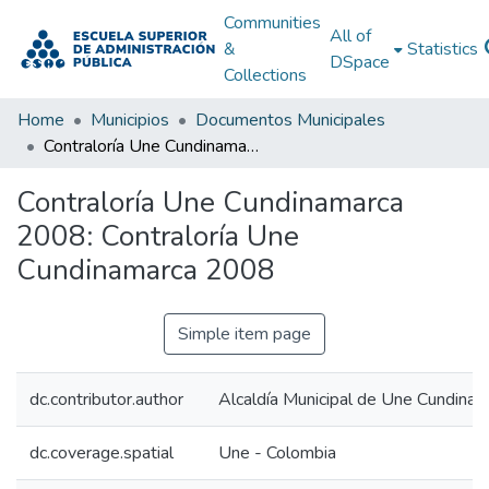
Communities
All of
&
Statistics
DSpace
Collections
Home
Municipios
Documentos Municipales
Contraloría Une Cundinamarca 2008: Contraloría Une Cundinamarca 2008
Contraloría Une Cundinamarca
2008: Contraloría Une
Cundinamarca 2008
Simple item page
dc.contributor.author
Alcaldía Municipal de Une Cundinam
dc.coverage.spatial
Une - Colombia