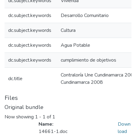
dc.subject.keywords
Vivienda
dc.subject.keywords
Desarrollo Comunitario
dc.subject.keywords
Cultura
dc.subject.keywords
Agua Potable
dc.subject.keywords
cumplimiento de objetivos
Contraloría Une Cundinamarca 2008:
dc.title
Cundinamarca 2008
Files
Original bundle
Now showing
1 - 1 of 1
Name:
Down
14661-1.doc
load