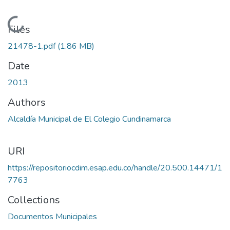
Loading...
Files
21478-1.pdf
(1.86 MB)
Date
2013
Authors
Alcaldía Municipal de El Colegio Cundinamarca
URI
https://repositoriocdim.esap.edu.co/handle/20.500.14471/1
7763
Collections
Documentos Municipales