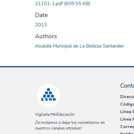
21151-1.pdf
(609.55 KB)
Date
2013
Authors
Alcaldía Municipal de La Belleza Santander
Cont
Direcc
Código
Línea 
Vigilada MinEducación
Línea 
¡Te invitamos a dejar tus comentarios en
Correo
nuestros canales oficiales!