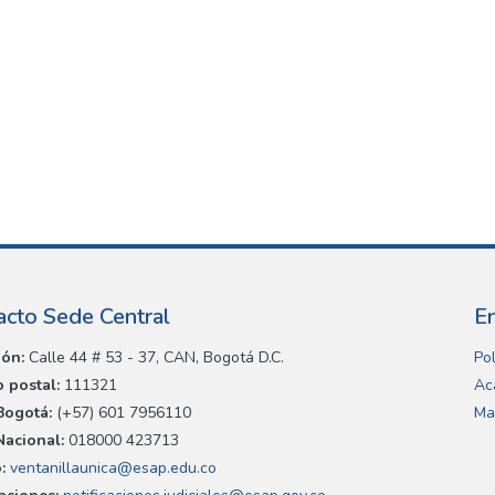
acto Sede Central
E
ión:
Calle 44 # 53 - 37, CAN, Bogotá D.C.
Pol
 postal:
111321
Ac
Bogotá:
(+57) 601 7956110
Ma
Nacional:
018000 423713
:
ventanillaunica@esap.edu.co