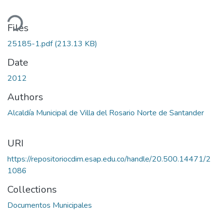
ding...
Files
25185-1.pdf
(213.13 KB)
Date
2012
Authors
Alcaldía Municipal de Villa del Rosario Norte de Santander
URI
https://repositoriocdim.esap.edu.co/handle/20.500.14471/2
1086
Collections
Documentos Municipales