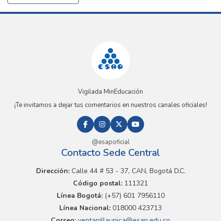
Vigilada MinEducación
¡Te invitamos a dejar tus comentarios en nuestros canales oficiales!
@esapoficial
Contacto Sede Central
Dirección:
Calle 44 # 53 - 37, CAN, Bogotá D.C.
Código postal:
111321
Línea Bogotá:
(+57) 601 7956110
Línea Nacional:
018000 423713
Correo:
ventanillaunica@esap.edu.co