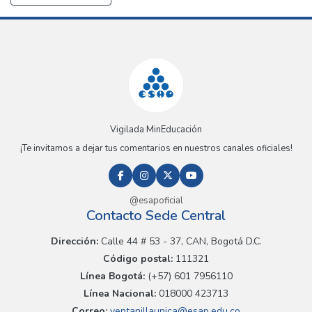
Vigilada MinEducación
¡Te invitamos a dejar tus comentarios en nuestros canales oficiales!
@esapoficial
Contacto Sede Central
Dirección:
Calle 44 # 53 - 37, CAN, Bogotá D.C.
Código postal:
111321
Línea Bogotá:
(+57) 601 7956110
Línea Nacional:
018000 423713
Correo:
ventanillaunica@esap.edu.co