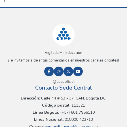
Vigilada MinEducación
¡Te invitamos a dejar tus comentarios en nuestros canales oficiales!
@esapoficial
Contacto Sede Central
Dirección:
Calle 44 # 53 - 37, CAN, Bogotá D.C.
Código postal:
111321
Línea Bogotá:
(+57) 601 7956110
Línea Nacional:
018000 423713
Correo:
ventanillaunica@esap.edu.co