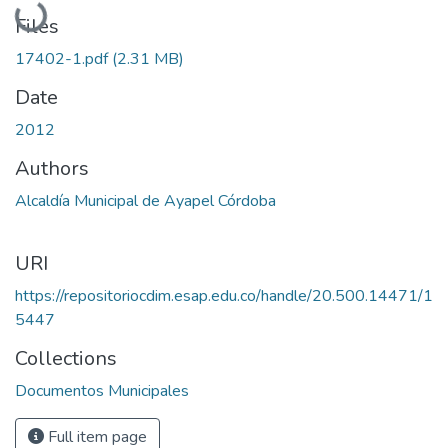
Loading...
Files
17402-1.pdf
(2.31 MB)
Date
2012
Authors
Alcaldía Municipal de Ayapel Córdoba
URI
https://repositoriocdim.esap.edu.co/handle/20.500.14471/1
5447
Collections
Documentos Municipales
Full item page