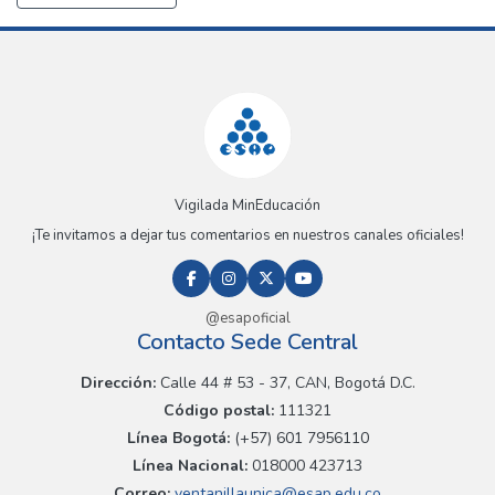
Vigilada MinEducación
¡Te invitamos a dejar tus comentarios en nuestros canales oficiales!
@esapoficial
Contacto Sede Central
Dirección:
Calle 44 # 53 - 37, CAN, Bogotá D.C.
Código postal:
111321
Línea Bogotá:
(+57) 601 7956110
Línea Nacional:
018000 423713
Correo:
ventanillaunica@esap.edu.co