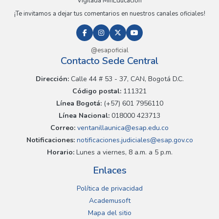
Vigilada MinEducación
¡Te invitamos a dejar tus comentarios en nuestros canales oficiales!
@esapoficial
Contacto Sede Central
Dirección:
Calle 44 # 53 - 37, CAN, Bogotá D.C.
Código postal:
111321
Línea Bogotá:
(+57) 601 7956110
Línea Nacional:
018000 423713
Correo:
ventanillaunica@esap.edu.co
Notificaciones:
notificaciones.judiciales@esap.gov.co
Horario:
Lunes a viernes, 8 a.m. a 5 p.m.
Enlaces
Política de privacidad
Academusoft
Mapa del sitio