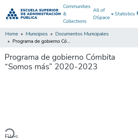
Communities
All of
&
Statistics
DSpace
Collections
Home
Municipios
Documentos Municipales
Programa de gobierno Cómbita “Somos más” 2020-2023
Programa de gobierno Cómbita
“Somos más” 2020-2023
oading...
Files