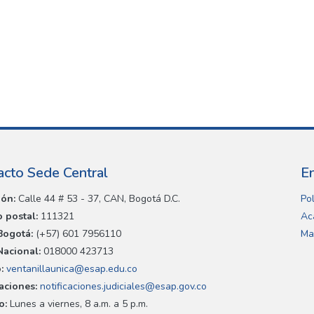
acto Sede Central
E
ión:
Calle 44 # 53 - 37, CAN, Bogotá D.C.
Pol
 postal:
111321
Ac
Bogotá:
(+57) 601 7956110
Ma
Nacional:
018000 423713
:
ventanillaunica@esap.edu.co
caciones:
notificaciones.judiciales@esap.gov.co
o:
Lunes a viernes, 8 a.m. a 5 p.m.