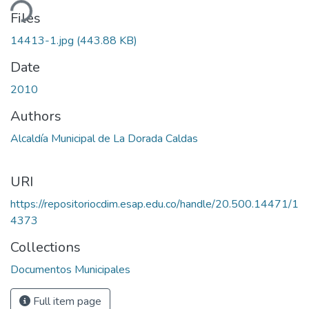
ding...
Files
14413-1.jpg
(443.88 KB)
Date
2010
Authors
Alcaldía Municipal de La Dorada Caldas
URI
https://repositoriocdim.esap.edu.co/handle/20.500.14471/1
4373
Collections
Documentos Municipales
Full item page