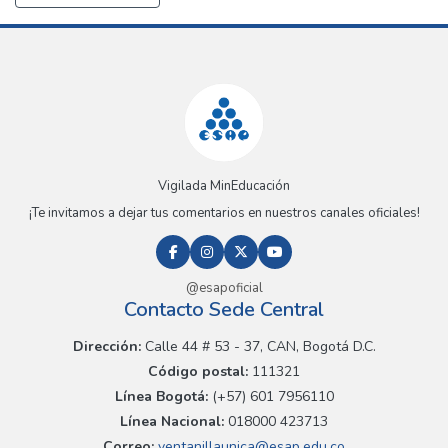
Vigilada MinEducación
¡Te invitamos a dejar tus comentarios en nuestros canales oficiales!
@esapoficial
Contacto Sede Central
Dirección:
Calle 44 # 53 - 37, CAN, Bogotá D.C.
Código postal:
111321
Línea Bogotá:
(+57) 601 7956110
Línea Nacional:
018000 423713
Correo:
ventanillaunica@esap.edu.co