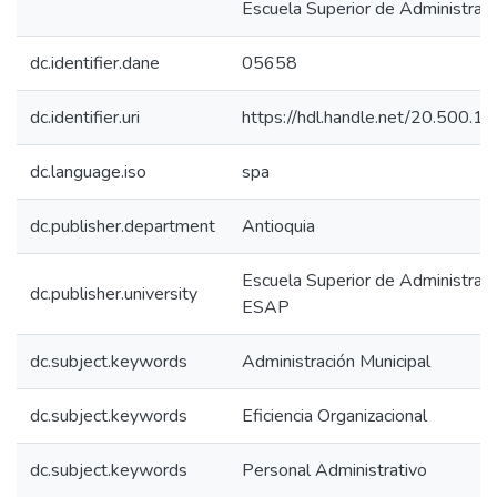
Escuela Superior de Administraci
dc.identifier.dane
05658
dc.identifier.uri
https://hdl.handle.net/20.500.
dc.language.iso
spa
dc.publisher.department
Antioquia
Escuela Superior de Administraci
dc.publisher.university
ESAP
dc.subject.keywords
Administración Municipal
dc.subject.keywords
Eficiencia Organizacional
dc.subject.keywords
Personal Administrativo