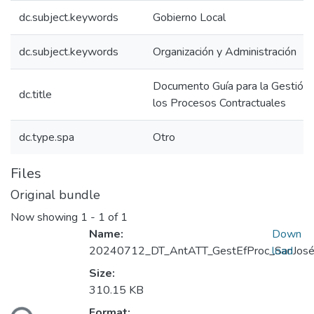
dc.subject.keywords
Gobierno Local
dc.subject.keywords
Organización y Administración
Documento Guía para la Gestión 
dc.title
los Procesos Contractuales
dc.type.spa
Otro
Files
Original bundle
Now showing
1 - 1 of 1
Name:
Down
20240712_DT_AntATT_GestEfProc_SanJosé
load
Size:
Loading...
310.15 KB
Format: