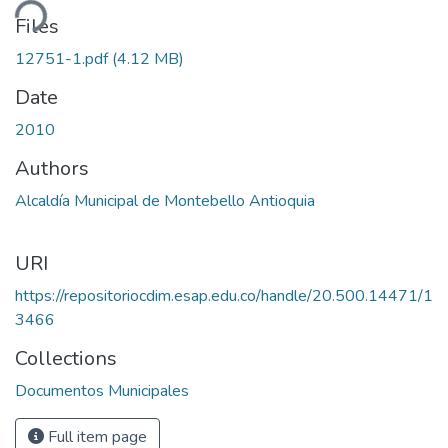
ding...
Files
12751-1.pdf
(4.12 MB)
Date
2010
Authors
Alcaldía Municipal de Montebello Antioquia
URI
https://repositoriocdim.esap.edu.co/handle/20.500.14471/1
3466
Collections
Documentos Municipales
Full item page