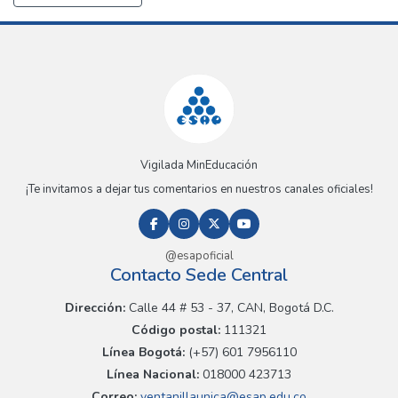
Vigilada MinEducación
¡Te invitamos a dejar tus comentarios en nuestros canales oficiales!
@esapoficial
Contacto Sede Central
Dirección:
Calle 44 # 53 - 37, CAN, Bogotá D.C.
Código postal:
111321
Línea Bogotá:
(+57) 601 7956110
Línea Nacional:
018000 423713
Correo:
ventanillaunica@esap.edu.co