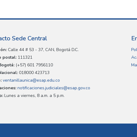
acto Sede Central
E
ión:
Calle 44 # 53 - 37, CAN, Bogotá D.C.
Pol
 postal:
111321
Ac
Bogotá:
(+57) 601 7956110
Ma
Nacional:
018000 423713
:
ventanillaunica@esap.edu.co
caciones:
notificaciones.judiciales@esap.gov.co
o:
Lunes a viernes, 8 a.m. a 5 p.m.