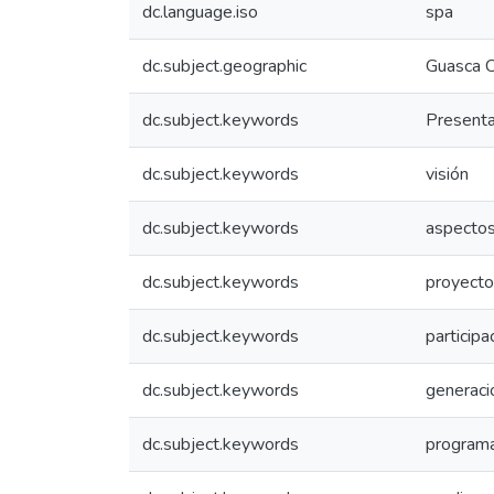
dc.language.iso
spa
dc.subject.geographic
Guasca C
dc.subject.keywords
Presenta
dc.subject.keywords
visión
dc.subject.keywords
aspectos
dc.subject.keywords
proyecto
dc.subject.keywords
participa
dc.subject.keywords
generaci
dc.subject.keywords
programa