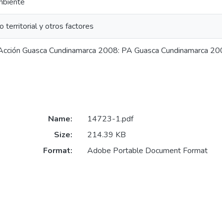
mbiente
o territorial y otros factores
Acción Guasca Cundinamarca 2008: PA Guasca Cundinamarca 2
Name:
14723-1.pdf
Size:
214.39 KB
Format:
Adobe Portable Document Format