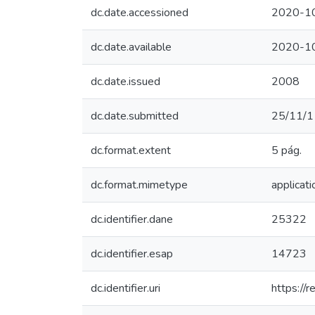
dc.date.accessioned
2020-1
dc.date.available
2020-1
dc.date.issued
2008
dc.date.submitted
25/11/1
dc.format.extent
5 pág.
dc.format.mimetype
applicati
dc.identifier.dane
25322
dc.identifier.esap
14723
dc.identifier.uri
https://