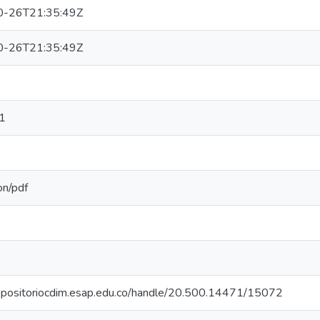
0-26T21:35:49Z
0-26T21:35:49Z
1
on/pdf
repositoriocdim.esap.edu.co/handle/20.500.14471/15072