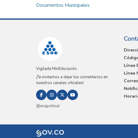
Documentos Municipales
Cont
Direcc
Código
Línea 
Vigilada MinEducación
Línea 
¡Te invitamos a dejar tus comentarios en
Correo
nuestros canales oficiales!
Notifi
Horari
@esapoficial