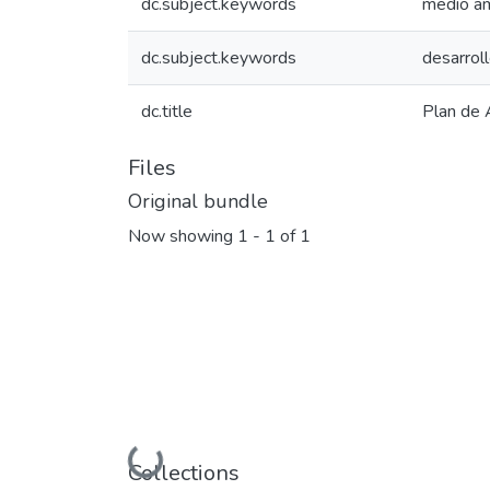
dc.subject.keywords
medio a
dc.subject.keywords
desarroll
dc.title
Plan de 
Files
Original bundle
Now showing
1 - 1 of 1
Loading...
Collections