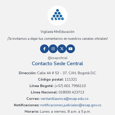
Vigilada MinEducación
¡Te invitamos a dejar tus comentarios en nuestros canales oficiales!
@esapoficial
Contacto Sede Central
Dirección:
Calle 44 # 53 - 37, CAN, Bogotá D.C.
Código postal:
111321
Línea Bogotá:
(+57) 601 7956110
Línea Nacional:
018000 423713
Correo:
ventanillaunica@esap.edu.co
Notificaciones:
notificaciones.judiciales@esap.gov.co
Horario:
Lunes a viernes, 8 a.m. a 5 p.m.