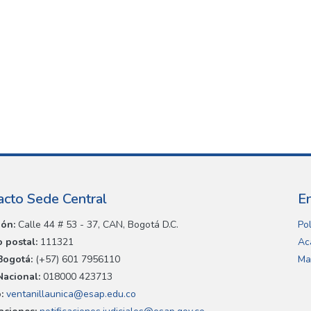
acto Sede Central
E
ión:
Calle 44 # 53 - 37, CAN, Bogotá D.C.
Pol
 postal:
111321
Ac
Bogotá:
(+57) 601 7956110
Ma
Nacional:
018000 423713
:
ventanillaunica@esap.edu.co