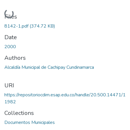
Loading...
Files
8142-1.pdf
(374.72 KB)
Date
2000
Authors
Alcaldía Municipal de Cachipay Cundinamarca
URI
https://repositoriocdim.esap.edu.co/handle/20.500.14471/1
1982
Collections
Documentos Municipales